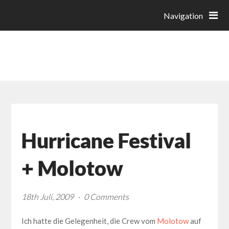
18 PROZENT GRAU
Navigation
PORTFOLIO VON FRANZISKA NEUMEISTER
Hurricane Festival
+ Molotow
18th Juli, 2009
0 Comments
Ich hatte die Gelegenheit, die Crew vom
Molotow
auf